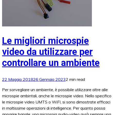
Le migliori microspie
video da utilizzare per
controllare un ambiente
22 Maggio 2018
26 Gennaio 2023
2 min read
Per sorvegliare un ambiente, è possibile utilizzare oltre alle
microspie ambintali, anche le microspie video. Nello specifico
le microspie video UMTS o WiFI, si sono dimostrate efficaci
in moltissime operazioni di intelligence. Per quanto possa
apparire banale, una microspia audio-video avrà sempre una