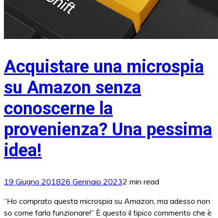
Acquistare una microspia
su Amazon senza
conoscerne la
provenienza? Una pessima
idea!
19 Giugno 2018
26 Gennaio 2023
2 min read
“Ho comprato questa microspia su Amazon, ma adesso non
so come farla funzionare!” È questo il tipico commento che è