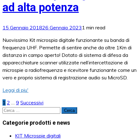
ad alta potenza
15 Gennaio 2018
26 Gennaio 2023
1 min read
Nuovissimo Kit microspia digitale funzionante su banda di
frequenza UHF. Permette di sentire anche da oltre 1Km di
distanza in campo aperto! Dotato di sistema di difesa da
apparecchiature scanner utilizzate nell’intercettazione di
microspie a radiofrequenza e ricevitore funzionante come un
vero e proprio sistema di registrazione audio su MicroSD.
Leggi di piu'
1
2
…
9
Successivi
Paginazione
Ricerca
degli
per:
Categorie prodotti e news
articoli
KIT Microspie digitali